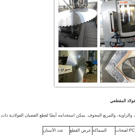
ل أساسي لقطع العارضة H، والقناة، والزاوية، والمربع المجوف. يمكن استخدامه أيضًا لقطع القضبان الف
PCD لفتحات
السماكة
عرض القطع
عدد الأسنان