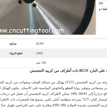
T/T
8CRV
نصائح:
140Z
قطع المواد:
700 ملم
 من كربيد التنجستن
تصنع شفرات المنشار البارد ذات الأطراف المصنوعة من كربيد التنجستن (TCT) بهيكل م
شعاعي وتوفير زوايا القطع والخلوص المناسبة على الأسنان. يتكون الهيكل 
مقاومة للتآكل مثل فولاذ الكروم الفاناديوم، المعالج حرارياً إلى 38/42 HRc. يمكن لأطراف 
HSS الصلبة، لذلك، عادة ما يتم تشغيل شفرات المنشار البارد TCT بسرعة سطحية أعلى بكثير. يسم
على حمل رقاقة مقبول لكل سن. تعتبر شوائب كربيد التنجستن شديدة الصلابة (8