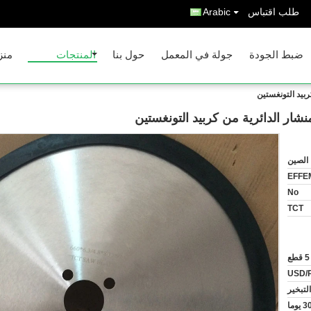
طلب اقتباس
Arabic
ضبط الجودة
جولة في المعمل
حول بنا
المنتجات
منز
الصين
EFFE
No
TCT
5 قطع
تبخير
3 يوما