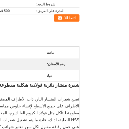
شروط الدفع:
القدرة على العرض:
500 قطعة / م
ﺎﺘﺼﻟ ﺍﻶﻧ
مادة:
رقم الأسنان:
ديا:
شفرة منشار دائرية فولاذية هيكلية مقطوعة على البارد 8CrV ذات أطراف
الأطراف على جميع الأسطح لإنشاء خلوص مماسي و