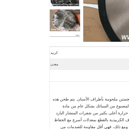
كربيد
معدن
ن سبائك الصلب وشوائب من كربيد التنجستن ملحومة بأطراف الأسنان. يتم طحن هذه
المصنوع من السبائك بشكل عام من مادة
كربيد التنجستن أن تعمل في درجات حرارة أعلى بكثير من شفرات المنشار البارد
ح هذا للشفرات ذات الأطراف الكربيدية بالقطع بمعدلات أسرع مع الحفاظ
9 HRc) وقادرة على عمر افتراضي طويل جدًا. ومع ذلك، فهي أقل مقاومة للصدمات من