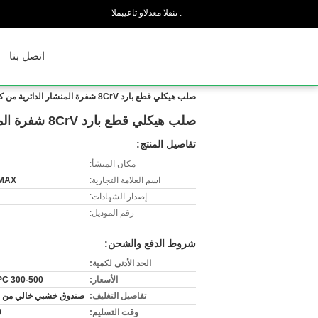
المبيعات والدعم الفنى :
اتصل بنا
صلب هيكلي قطع بارد 8CrV شفرة المنشار الدائرية من كربيد التونغستين
صلب هيكلي قطع بارد 8CrV شفرة المنشار الدائرية من كربيد التونغستين
تفاصيل المنتج:
مكان المنشأ:
اسم العلامة التجارية:
MAX
إصدار الشهادات:
رقم الموديل:
شروط الدفع والشحن:
الحد الأدنى لكمية:
الأسعار:
300-500 USD/PC
تفاصيل التغليف:
صندوق خشبي خالي من ال
وقت التسليم:
0