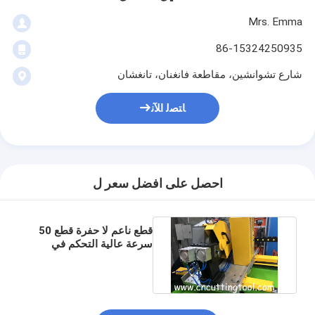
Mrs. Emma
86-15324250935
شارع تشوانشين، مقاطعة فانغنان، تانغشان
ﺎﺘﺼﻟ ﺍﻶﻧ
احصل على افضل سعر ل
قطع ناعم لا حفرة قطع 50
سرعة عالية التحكم في
المحرك الخادم قطع الباردة