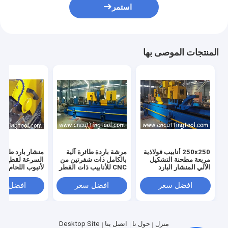
استمر
المنتجات الموصى بها
250x250 أنابيب فولاذية
مرشة باردة طائرة آلية
منشار بارد طائر 
مربعة مطحنة التشكيل
بالكامل ذات شفرتين من
السرعة لقطع 
الآلي المنشار البارد
CNC للأنابيب ذات القطر
لأنبوب اللحام عال
الطائر
الكبير
افضل سعر
افضل سعر
افضل سع
منزل
حول نا
اتصل بنا
Desktop Site