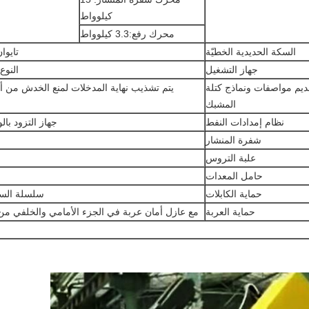
كيلوواط
محرك رفع:3.3 كيلوواط
السكة الحديدية الخطيّة
تايوان N 65
جهاز التشغيل
النوع
قديم مواصفات ونماذج كتلة
يتم تشذيب نهاية المدخلات لمنع الخدش من 
المشبك
نظام إمدادات النفط
جهاز التزود بال
شفرة المنشار
علبة التروس
حامل المعدات
حماية الكابلات
سلسلة الس
حماية العربة
مع عازل أمان عربة في الجزء الأمامي والخلفي من 