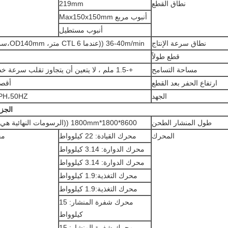
نطاق القطع
219mm
أنبوب مربع Max150x150mm
أنبوب مستطيل
نطاق سرعة الإنتاج
36-40m/min ((عندما CTL 6 متر، OD140mm،سمك 3.0mm)
قطع طولاً
مساحة التسامح
+-1.5 ملم ، لا يتعين أن يتجاوز تقلب سرعة خط الإنتاج 2 ٪
ارتفاع الحفر بعد القطع
أقصى .25
الجهد
PH،50HZ
الجزء
طول المنشار الطحن
8600*1800*1800mm ((الرسومات النهائية هي التي تفضل)
المحرك
محرك القيادة: 22 كيلوواط
مح
محرك الدوارة: 3.14 كيلوواط
محرك الدوارة: 3.14 كيلوواط
محرك التغذية:1.9 كيلوواط
محرك التغذية:1.9 كيلوواط
محرك شفرة المنشار: 15
كيلوواط
محرك شفرة المنشار: 15