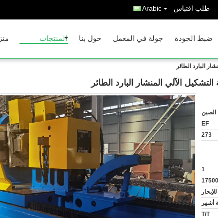
طلب اقتباس
Arabic
ضبط الجودة
جولة في المعمل
حول بنا
المنتجات
منز
الصين
EF
273
1
1750
لإبحار
ثة أشهر
T/T