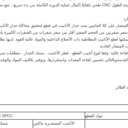
، قطع مشبك والعودة السريعة.
رد
نشار على كلا الجانبين تمدد جدار الأنابيب في قطع لتحقيق محاكاة جدار الأنابي
عر شفرتين من الحجم الصغير أقل من سعر شفرات من الشفرات الكبيرة باست
مكنها قطع الأنابيب المطاطية ذات الأضلاع الداخلية والمواد عالية القوة. لديه
لمنشار العادية.
اءة عالية: وفقا لنوع أنابيب القطع ، قطر الأنابيب ، سمك الجدار ، متطلبات 
مةوبالتالي تحسين كفاءة المعدات واستقرارها، وتوفير تكاليف المواد والوقت
 الطائر
مواد القطع
5 SPCC
الأنابيب المستديرة ماكس
سمك:2.0-10