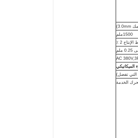
1500ملم
0 ملم
AC 380V,3
 الميكانيكي
رك الخدمة