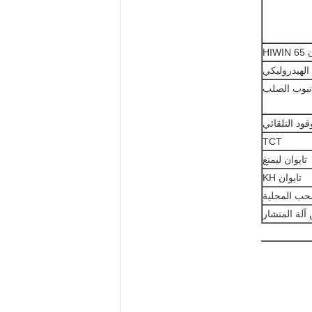
HIWI
 الهيدروليكي
أنبوب الصلب
وقود التلقائي
TCT
تايوان ليمنغ
تايوان KH
حب المحلية
آلة المنشار