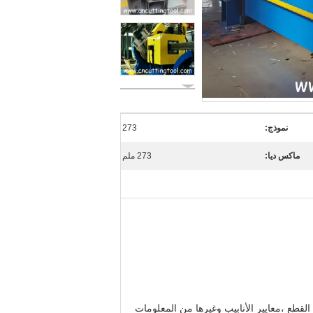
نموذج:
273
ماكس ديا:
273 ملم
دد المستخدم طول القطع ،معايير الأنابيب وغيرها من المعلومات