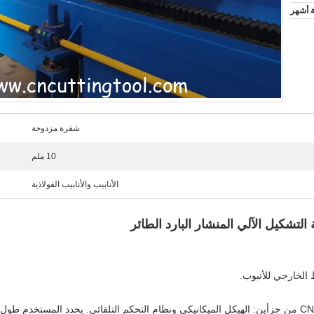
ة أشهر
شفرة مزدوجة
10 ملم
الأنابيب والأنابيب الفولاذية
تتكون آلة الجرس الطائر للطول الثابت للطحن CNC من جزأين: الهيكل الميكانيكي ونظام التحكم التلقائي. يح