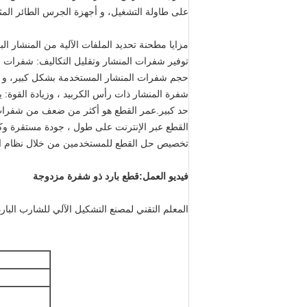
على طاولة التشغيل، و أجهزة الجرس الطائر المثبتة الطول CNC طحن تلقائيًا إكمال عملية الدورة الكاملة من بدء سريع ، تتبع متزامن 
مزايا مطحنة تحديد الملفات الآلية من المنشار البا
توفير شفرات المنشار وتقليل التكاليف: شفرات الم
حجم شفرات المنشار المستخدمة بشكل كبير، و س
شفرة المنشار ذات رأس الكربيد ، وزيادة القوة: ي
حد كبير.عمر القطع هو أكثر من ضعف من شفرات ا
القطع عبر الإنترنت على طول ، جودة مستقرة وكف
تخصيص حل القطع للمستخدمين من خلال نظام الخد
فيديو العمل:
قطع بارد ذو شفرة مزدوجة
المعلم التقني لمصنع التشكيل الآلي للشارب البارد