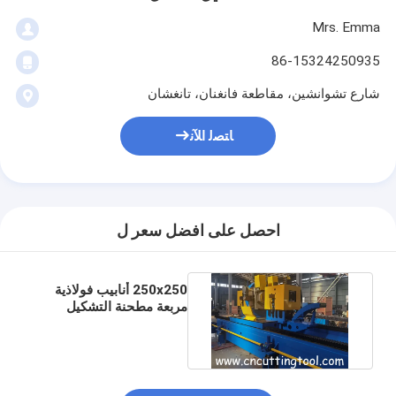
Mrs. Emma
86-15324250935
شارع تشوانشين، مقاطعة فانغنان، تانغشان
ﺎﺘﺼﻟ ﺍﻶﻧ
احصل على افضل سعر ل
250x250 أنابيب فولاذية
مربعة مطحنة التشكيل
الآلي المنشار البارد الطائر