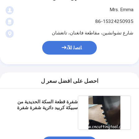
Mrs. Emma
86-15324250935
شارع تشوانشين، مقاطعة فانغنان، تانغشان
ﺎﺘﺼﻟ ﺍﻶﻧ
احصل على افضل سعر ل
شفرة قطعة السكة الحديدية من
سبيكة كربيد دائرية شفرة شفرة
شفرة TCT