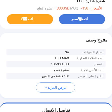
شفرة شفرة TCT
الأسعار：150-300USD
MOQ：عشرة قطع
افضل سعر
ﺎﺘﺼﻟ ﺍﻶﻧ
منتوج وصف
إصدار الشهادات
No
اسم العلامة التجارية
EFFEMAX
الأسعار
150-300USD
الحد الأدنى لكمية
عشرة قطع
القدرة على العرض
100 قطعة في الشهر
عرض المزيد
تفاصيل الاتصال