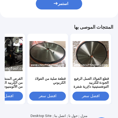
استمر
المنتجات الموصى بها
قطع الفولاذ العمل الرفيع
قطعة صلبة من الفولاذ
القرص المنشار 
الجودة للكربيد
الكربوني
من الكربيد التول
التونغستينية دائرية شفرة
من الألومنيوم م
المنشار على رأس
فولاذي بمادة 80CrV2
افضل سعر
افضل سعر
افضل سع
منزل
حول نا
اتصل بنا
Desktop Site