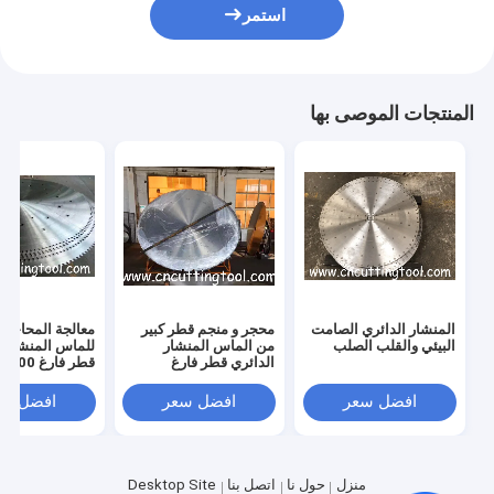
استمر
المنتجات الموصى بها
المنشار الدائري الصامت
محجر و منجم قطر كبير
معالجة المحاجر ا
البيئي والقلب الصلب
من الماس المنشار
للماس المنشار ا
الدائري قطر فارغ
75Cr1
2982mm
افضل سعر
افضل سعر
افضل سع
منزل
حول نا
اتصل بنا
Desktop Site