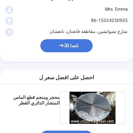
Mrs. Emma
86-15324250935
شارع تشوانشين، مقاطعة فانغنان، تانغشان
ﺎﺘﺼﻟ ﺍﻶﻧ
احصل على افضل سعر ل
محجر ومنجم قطع الماس
المنشار الدائري القطر
الفارغ 2982mm