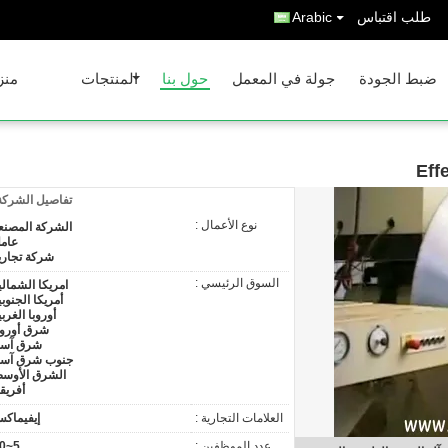
طلب اقتباس
Arabic
ضبط الجودة
جولة في المعمل
حول بنا
المنتجات
منز
Eff
تفاصيل الشركة
نوع الأعمال :
الشركة المصنع
عام
شركة تجاري
السوق الرئيسي :
امريكا الشمالي
أمريكا الجنوبي
أوروبا الغربي
شرق أوروب
شرق آسي
جنوب شرق آسي
الشرق الأوس
أفريقي
العلامات التجارية :
إيفيماك
عدد الموظفين :
5~20