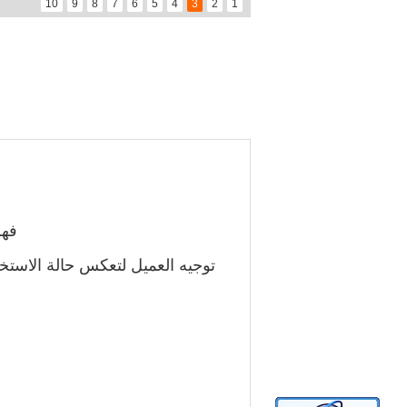
10
9
8
7
6
5
4
3
2
1
فهم
توجيه العميل لتعكس حالة الاستخد