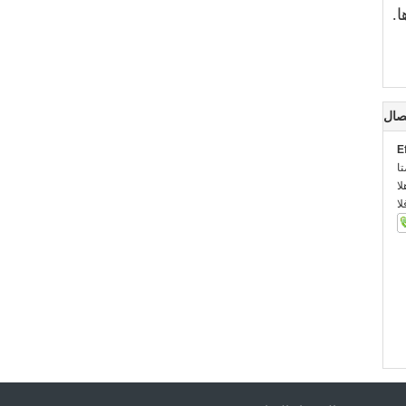
.
صال
E
:
::
: