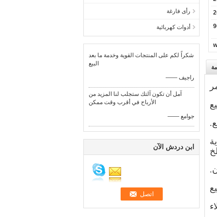
رأى فارغة
2
أدوات كهربائية
w
شكراً لكم على المنتجات القوية وخدمة ما بعد
البيع
مة
—— راجيف
ر
آمل أن تكون آلتك ستجلب لنا المزيد من
الأرباح في أقرب وقت ممكن
ع
—— جوامع
.
ة
ابن دردش الآن
خ
.
يع
ء