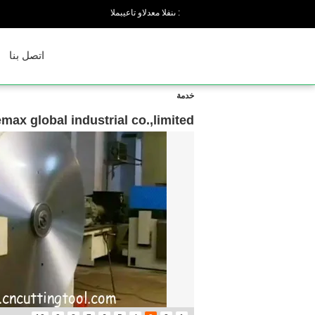
المبيعات والدعم الفنى :
اتصل بنا
خدمة
emax global industrial co.,limited