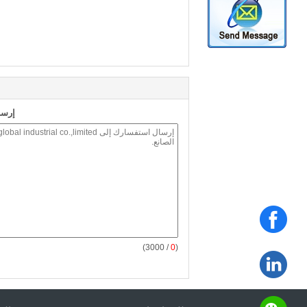
إرسا
/ 3000)
0
(