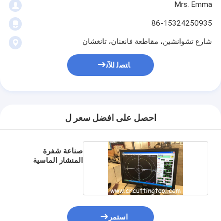
Mrs. Emma
86-15324250935
شارع تشوانشين، مقاطعة فانغنان، تانغشان
ﺎﺘﺼﻟ ﺍﻶﻧ
احصل على افضل سعر ل
صناعة شفرة
المنشار الماسية
المنشار الفارغ
استمر