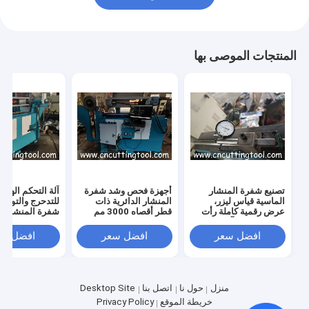
المنتجات الموصى بها
تصنيع شفرة المنشار
أجهزة فحص وشد شفرة
آلة التحكم الهيد
الماسية قياس ليزر،
المنشار الدائرية ذات
للتدحرج والتوتر ل
عرض رقمية كاملة رأت
قطر أقصاه 3000 مم
شفرة المنشار
الجهد الفارغ وآلة التدحرج
افضل سعر
افضل سعر
افضل سع
منزل
حول نا
اتصل بنا
Desktop Site
خريطة الموقع
Privacy Policy