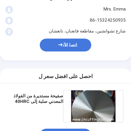
Mrs. Emma
86-15324250935
شارع تشوانشين، مقاطعة فانغنان، تانغشان
ﺎﺘﺼﻟ ﺍﻶﻧ
احصل على افضل سعر ل
صفيحة مستديرة من الفولاذ
المعدني صلبة إلى 40HRC
لشفرة المنشار الحارة