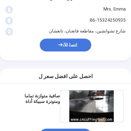
Mrs. Emma
86-15324250935
شارع تشوانشين، مقاطعة فانغنان، تانغشان
ﺎﺘﺼﻟ ﺍﻶﻧ
احصل على افضل سعر ل
صافية متوازنة تماما
ومتوترة سبيكة أداة
الفولاذ حار قطع شفرة
دائرية