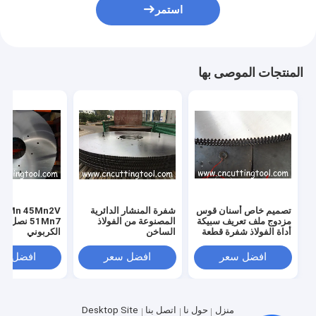
استمر
المنتجات الموصى بها
تصميم خاص أسنان قوس
شفرة المنشار الدائرية
 45Mn2V
مزدوج ملف تعريف سبيكة
المصنوعة من الفولاذ
51Mn7 نصل 
أداة الفولاذ شفرة قطعة
الساخن
الكربوني
ساخنة
افضل سعر
افضل سعر
افضل سع
منزل
حول نا
اتصل بنا
Desktop Site