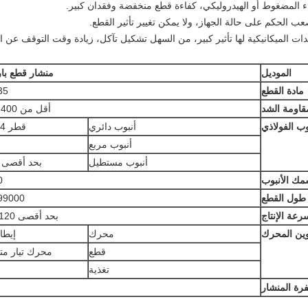
ء المضغوط أو الهيدروليكي، كفاءة قطع منخفضة وفقدان كبير.
الحكم على حالة الجهاز، ولا يمكن تغيير تأثير القطع.
معدات الميكانيكية لها تأثير كبير، من السهل تشكيل تآكل، زيادة وقت التوقف عن 
الموديل
منشار قطع بارد
مادة القطع
35
قاومة الشد
أقل من 400 نيوتن/مم2
وب الفولاذي
أنبوب دائري
قطر 14-63.5 مم
أنبوب مربع
أنبوب مستطيل
بحد أقصى 35x65 مم
ك الأنبوب
0
طول القطع
0-99000
رعة الإنتاج
بحد أقصى 120 متر/دقيقة
ين المحرك
محرك
إيطاليا 
قطع
محرك تيار مت
تغذية
رة المنشار