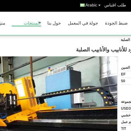
طلب اقتباس
Arabic
ضبط الجودة
جولة في المعمل
حول بنا
المنتجات
منز
 الصلبة
للأنابيب والأنابيب الصلبة
الصين
EF
50
USD3
 خشبي
T/T