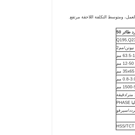
العمل، ومتوسط التكلفة اللاحقة مرتفع.
 طائر 50
Q195,Q2
12-50 مم
0.8-3. مم
150 مم
PHASE
ردد/سيرفو
HSS/TCT