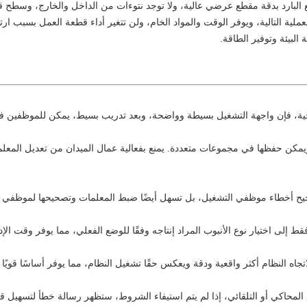
طع البارد بدقة مقطع عرضي عالية، ولا توجد نتوءات من الداخل والخارج، وسطح
ية التالية، ويوفر الوقت والمواد الخام، ولن تتغير أداء قطعة العمل بسبب ارتف
لبيئة وتوفير الطاقة.
الخارجية، فإن واجهة التشغيل بسيطة وواضحة، وبعد تدريب بسيط، يمكن للموظفين ف
كن حفظها في مجموعات متعددة. يمنع بفعالية عمال الميدان من تعديل المع
ح أخطاء موظفي التشغيل، بل تسهل أيضًا ضبط المعلمات وتصحيحها لموظفي المي
إلى اختيار نوع الأنبوب المراد إنتاجه وفقًا للوضع الفعلي، مما يوفر وقت الإ
جاه النظام أكثر واقعية ودقة ويعكس حقًا تشغيل النظام، مما يوفر أساسًا قويًا 
ع المحاكي أو التلقائي، إذا لم يتم استيفاء الشروط، ستظهر رسالة خطأ لتسهيل