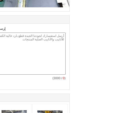
إرسا
/ 3000)
0
(