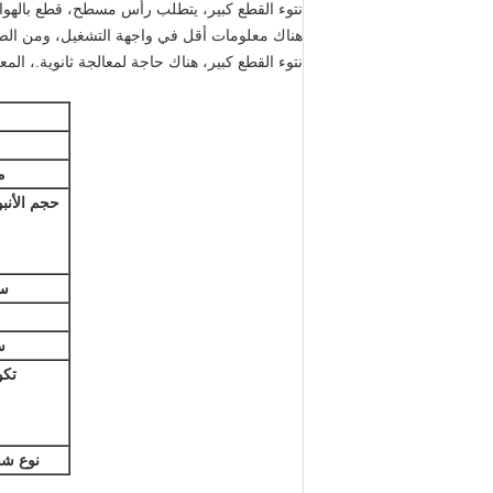
نتوء القطع كبير، يتطلب رأس مسطح، قطع بالهوا
هناك معلومات أقل في واجهة التشغيل، ومن الصعب 
نتوء القطع كبير، هناك حاجة لمعالجة ثانوية.، ال
م
حجم الأنب
سم
س
تكو
نوع شف