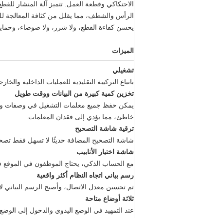
الاحتكاكي وقطعة العمل. تتميز آلة المنشار للق
الرأس والشطف، مما يقلل من كثافة المعالجة للعمل
يحسن كفاءة القطع، ولا شرر، ولا ضوضاء، وحماية ا
الميزات
تشغيلي
باتباع التركيبة التقليدية للعمليات الداخلية و
تخزين كمية كبيرة من البيانات ووقت طويل
يمكن حفظ جميع معلمات التشغيل في وصفات ويم
خاطئ، مما يؤدي إلى فقدان المعلمات.
ترقية شاشة التصحيح
شاشة التصحيح المضافة حديثًا لا تسهل فقط تصحي
شاشة اختيار الأنابيب
مع الحساب الذكي، يحتاج الموظفون في الموقع فقط 
رسم بياني اتجاه النظام أكثر واقعية
تم تحسين معدل الاتصال، وأصبح الرسم البياني لات
ثلاثة أوضاع متاحة
عند التمهيد في الوضع اليدوي والدخول إلى الوض