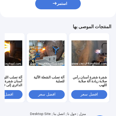
استمر
المنتجات الموصى بها
شفرة شفرة أسنان رأس
آلة تصلب الشعلة الآلية
آلة تصلب اللهب ل
صلابة زيادة آلة صلابة
للصلبة
أسنان شفرة الم
اللهب
الدائري إلى 30-60HRC
افضل سعر
افضل سعر
افضل سع
منزل
حول نا
اتصل بنا
Desktop Site