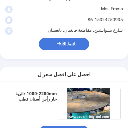
Mrs. Emma
86-15324250935
شارع تشوانشين، مقاطعة فانغنان، تانغشان
ﺎﺘﺼﻟ ﺍﻶﻧ
احصل على افضل سعر ل
1000-2200mm دائرية
حار رأس أسنان قطب
الكهرباء الصلبة آلة