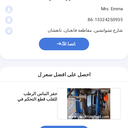
Mrs. Emma
86-15324250935
شارع تشوانشين، مقاطعة فانغنان، تانغشان
ﺎﺘﺼﻟ ﺍﻶﻧ
احصل على افضل سعر ل
حفر الماس الرطب
للقلب قطع التحكم في
PLC آلة تحميل تلقائية