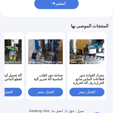
استمر
المنتجات الموصى بها
محرك القيادة تدور
صناعة حفر القلب
آلة تحميل أوتوما
قطاعات الماس صانع
الماسية آلة تحرير آلية
لقطع الماس عالي
الحرارة رف آلة الحرارة
الذاتية
افضل سعر
افضل سعر
افضل سع
منزل
حول نا
اتصل بنا
Desktop Site