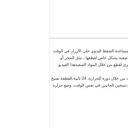
،بمساعدة الضغط اليدوي على الأزرار في الوقت
تي صعبة بشكل خاص لقطعها ، مثل الحجر أو
ى لقطع من خلال المواد الصعبةهذا الفيديو
بعد خلعها، سوف تنظفها مع شفرة الهواء، فمن المهم أن يكون السطح نظيفا عند اللحام حتى كل ما سيتعلق بها، الآن سوف تذهب من خلال دورة الحرارة، 24 ثانية،القطعة تصبح
ق،تسخين الجانبين في نفس الوقت، وضع حرارة