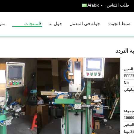
طلب اقتباس
Arabic
ضبط الجودة
جولة في المعمل
حول بنا
المنتجات
منز
ة التردد
الصين
EFFE
No
ماتيكي
1000
تبخير
2 يوما