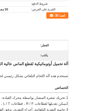
شروط الدفع:
القدرة على العرض:
50 مجموعة/م
ﺎﺘﺼﻟ ﺍﻶﻧ
القطر:
يكتب:
آلة تحميل أوتوماتيكية لقطع الماس عالية الت
تستخدم هذه آلة اللحام التلقائي بشكل رئيسي لحام 
الخصائص
1.تحريك شفرة المنشار بواسطة محرك القيادة، وضع أسنان المنشار بواسطة مفتاح الكشف الكهروضوئي، إنذار تلقائي لتشغيل خطأ.
2يمكن تعديلها لقطاعات R / F ، قطاعات L / T ، وقت اللحام ، وقت التبريد ، عدد أسنان اللحام ، تخطي اللحام وفقًا للطلب الفعلي.
3.حامية التغذية التلقائية، أجزاء التغذية، تدفق الفرشاة، وضع بدقة عالية