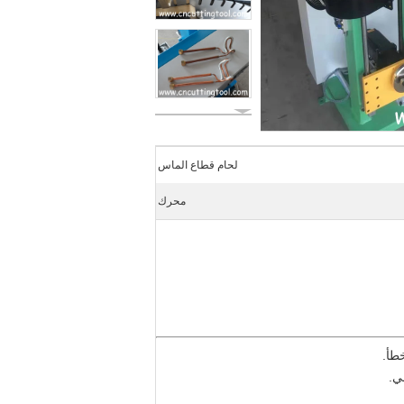
لحام قطاع الماس
محرك