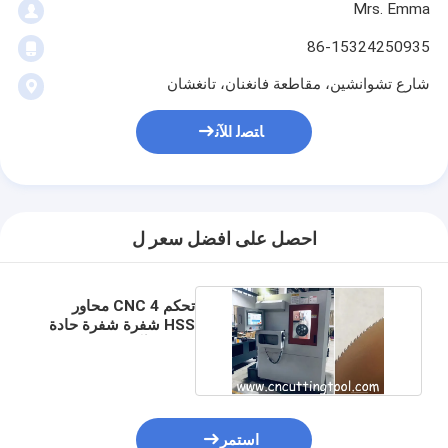
Mrs. Emma
86-15324250935
شارع تشوانشين، مقاطعة فانغنان، تانغشان
ﺎﺘﺼﻟ ﺍﻶﻧ
احصل على افضل سعر ل
تحكم CNC 4 محاور
HSS شفرة شفرة حادة
تلقائية وآلة طحن
استمر