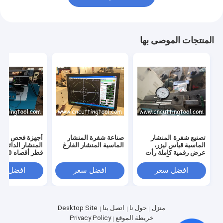
المنتجات الموصى بها
تصنيع شفرة المنشار
صناعة شفرة المنشار
أجهزة فحص وشد
الماسية قياس ليزر،
الماسية المنشار الفارغ
المنشار الدائرية
عرض رقمية كاملة رأت
قطر أقصاه 3000 مم
الجهد الفارغ وآلة التدحرج
افضل سعر
افضل سعر
افضل سع
منزل
حول نا
اتصل بنا
Desktop Site
خريطة الموقع
Privacy Policy