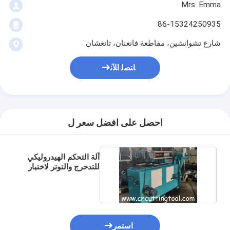
Mrs. Emma
86-15324250935
شارع تشوانشين، مقاطعة فانغنان، تانغشان
ﺎﺘﺼﻟ ﺍﻶﻧ
احصل على افضل سعر ل
آلة التحكم الهيدروليكي
للتدحرج والتوتر لاختبار
شفرة المنشار
استمر