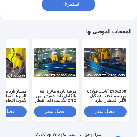
استمر
المنتجات الموصى بها
250x250 أنابيب فولاذية
مرشة باردة طائرة آلية
منشار بارد طائر 
مربعة مطحنة التشكيل
بالكامل ذات شفرتين من
السرعة لقطع 
الآلي المنشار البارد
CNC للأنابيب ذات القطر
لأنبوب اللحام عال
الطائر
الكبير
افضل سعر
افضل سعر
افضل سع
منزل
حول نا
اتصل بنا
Desktop Site