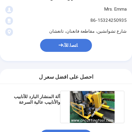
Mrs. Emma
86-15324250935
شارع تشوانشين، مقاطعة فانغنان، تانغشان
ﺎﺘﺼﻟ ﺍﻶﻧ
احصل على افضل سعر ل
آلة المنشار البارد للأنابيب
والأنابيب عالية السرعة
في مطحنة الأنابيب