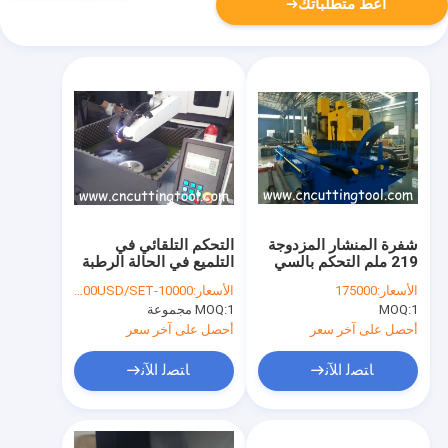
أعط متطلباتك
شفرة المنشار المزدوجة
التحكم التلقائي في
219 ملم التحكم بالسي
التلميع في الحالة الرطبة
سي إن سي قطع بارد
الأسعار:
175000
الأسعار:
10000-30000USD/SET
المنشار الآلي للطحن
1
MOQ:
1 مجموعة
MOQ:
أحصل على آخر سعر
أحصل على آخر سعر
ﺎﺘﺼﻟ ﺍﻶﻧ
ﺎﺘﺼﻟ ﺍﻶﻧ