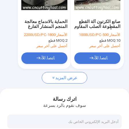
جولة في المعمل
ضبط الجودة
صانع الكرتون آلة القطع
الحماية بالاندماج معالجة
المقطوعة الصلب المقاوم
المنجم المنشار الفارغ
اتصل بنا
للصدأ الصلب المقطوعة
لجهاز قطع البورتري
الأسعار:
500-1000USD/PC
الأسعار:
1800-2200USD/PC
الصلب
10 قطع
MOQ:
2 قطع
MOQ:
طلب اقتباس
أحصل على آخر سعر
أحصل على آخر سعر
ﺎﺘﺼﻟ ﺍﻶﻧ
ﺎﺘﺼﻟ ﺍﻶﻧ
شفرة المنشار الساخنة
عرض المزيد
شفرة المنشار TCT
المنشار البارد الطائر
اترك رسالة
سوف نقوم بالرد بسرعة
آلة شحذ شفرة المنشار
آلة تحميل آلية