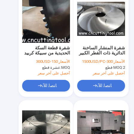
شفرة المنشار الساخنة
شفرة قطعة السكة
الدائرية ذات القطر الكبير
الحديدية من سبيكة كربيد
المتوازن للصلب المطاط
دائرية شفرة شفرة شفرة
الأسعار:
300-1500USD/PC
الأسعار:
150-300USD
الساخن
TCT
2 قطع
MOQ:
MOQ:
عشرة قطع
أحصل على آخر سعر
أحصل على آخر سعر
ﺎﺘﺼﻟ ﺍﻶﻧ
ﺎﺘﺼﻟ ﺍﻶﻧ
منزل
المنتجات
حول بنا