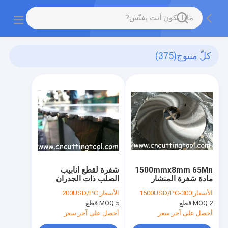
كلّ منتوج
(375)
1500mmx8mm 65Mn
شفرة لقطع أنابيب
مادة شفرة المنشار
الصلب ذات الجدران
الدائرية المقطوعة ساخنة
الدقيقة شفرة كربيد
الأسعار:
300-1500USD/PC
الأسعار:
200USD/PC
للزاوية والحزمة
التونغستين شفرة شفرة
2 قطع
MOQ:
5 قطع
MOQ:
TCT
أحصل على آخر سعر
أحصل على آخر سعر