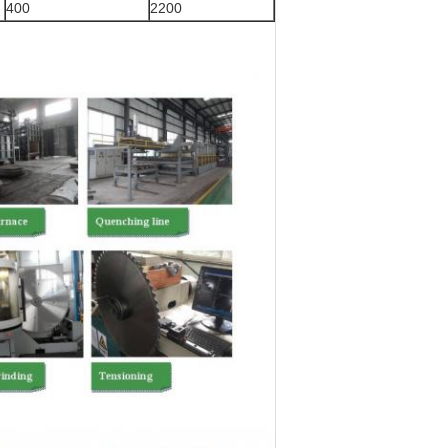
400
2200