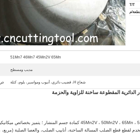
T/T
51Mn7 46Mn7 45Mn2V 65Mn
مدبب ومسطح
شعاع H، قضيب دائري، أنبوب ومواسير، بلوم، كتلة
درج
استخدم صلب أداة عالي الجودة ، 45Mn2V ، 50Mn2V ، 65Mn ، 51Mn7 ، 46Mn كمادة ج