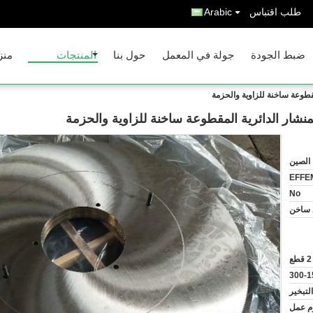
طلب اقتباس
Arabic
ضبط الجودة
جولة في المعمل
حول بنا
المنتجات
منز
الصين
EFFE
No
ساخن
2 قطع
300-
تبخير