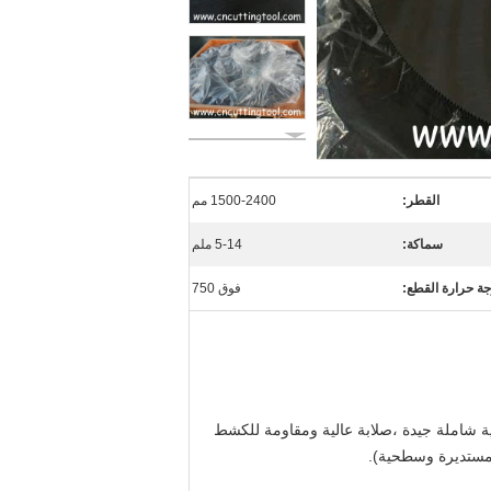
القطر:
1500-2400 مم
سماكة:
5-14 ملم
ة حرارة القطع:
فوق 750
سم المنشار ؛ يتميز بخصائص ميكانيكية شاملة جيدة ،صلابة عالية ومقاومة للكشط