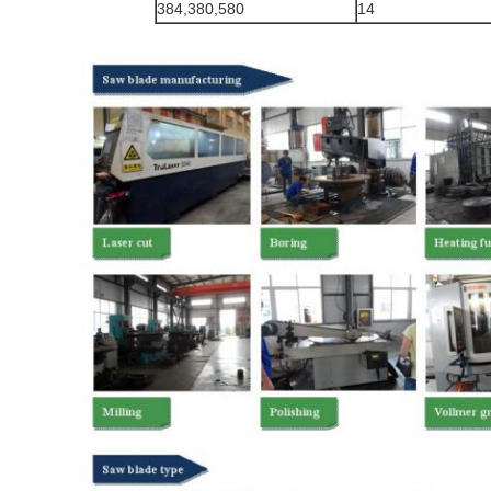
384,380,580
14