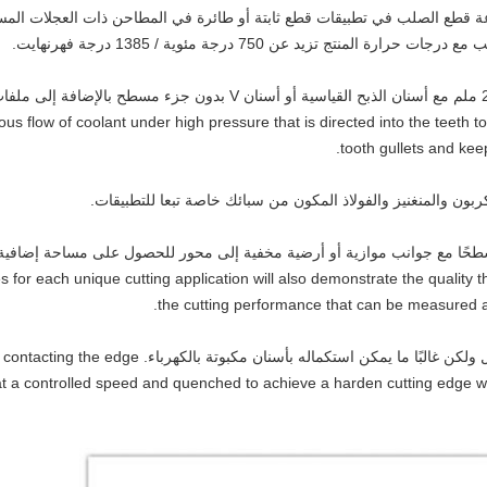
 قطع الصلب في تطبيقات قطع ثابتة أو طائرة في المطاحن ذات العجلات المس
منتج تزيد عن 750 درجة مئوية / 1385 درجة فهرنهايت.
تتوفر المنشارات الساخنة من 530 ملم إلى 2500 ملم مع أسنان الذبح القياس
flow of coolant under high pressure that is directed into the teeth to essent
tooth gullets and keep
ون والمنغنيز والفولاذ المكون من سبائك خاصة تبعا للتطبيقات.
طحًا مع جوانب موازية أو أرضية مخفية إلى محور للحصول على مساحة إضافية 
 for each unique cutting application will also demonstrate the quality th
the cutting performance that can be measured an
يتم تزويد المنشار الساخن بجسم طبيعي أو معتدل ولكن غالبً
at a controlled speed and quenched to achieve a harden cutting edge wh