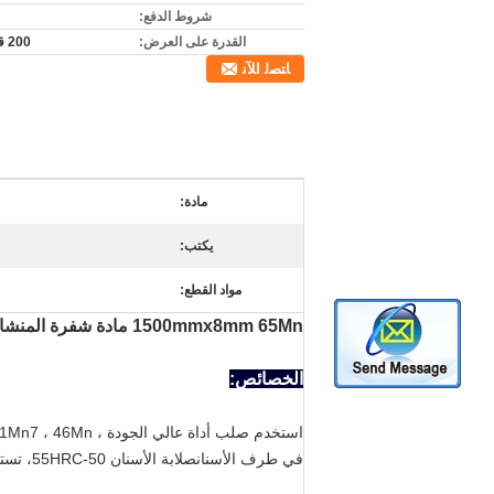
شروط الدفع:
القدرة على العرض:
200 قطعة/م
ﺎﺘﺼﻟ ﺍﻶﻧ
مادة:
يكتب:
مواد القطع:
1500mmx8mm 65Mn مادة شفرة المنشار الدائرية المقطوعة ساخنة للزاوية والحزمة
الخصائص:
في طرف الأسنانصلابة الأسنان 50-55HRC، تستخدم لقطع قطع الصلب المسالة الساخنة، أنابيب الصلب، والعصا الصلبة (مربع، مستديرة وسطحية).