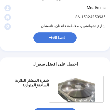
Mrs. Emma
86-15324250935
شارع تشوانشين، مقاطعة فانغنان، تانغشان
ﺎﺘﺼﻟ ﺍﻶﻧ
احصل على افضل سعر ل
شفرة المنشار الدائرية
الساخنة المتوازنة
ديناميكياً للمصنع الصلب