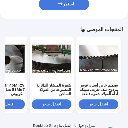
استمر
المنتجات الموصى بها
تصميم خاص أسنان قوس
شفرة المنشار الدائرية
 45Mn2V
مزدوج ملف تعريف سبيكة
المصنوعة من الفولاذ
51Mn7 نصل 
أداة الفولاذ شفرة قطعة
الساخن
الكربوني
ساخنة
افضل سعر
افضل سعر
افضل سع
منزل
حول نا
اتصل بنا
Desktop Site