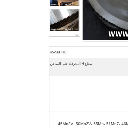
45-56HRC
شعاع H المدرفلة على الساخن
لخام لشفرة المنشار الدائري للقطع الساخن من فولاذ أدوات عالي الجودة، من مؤسسات الصلب المحلية والمستوردة، 45Mn2V، 50Mn2V، 65Mn، 51Mn7، 46Mn