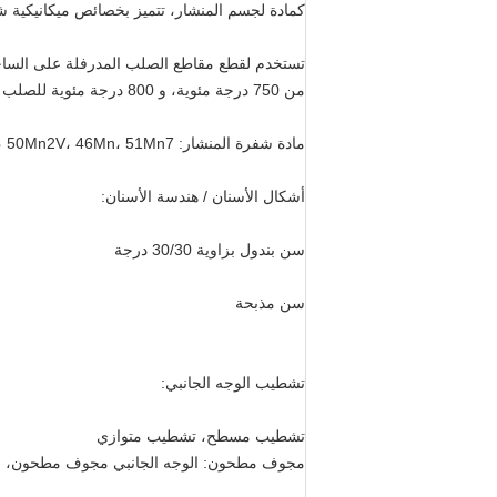
كمادة لجسم المنشار، تتميز بخصائص ميكانيكية شاملة
من 750 درجة مئوية، و 800 درجة مئوية للصلب عالي السبائك. تتطلب آلة نشر مع مياه تبريد فوق 3 ميجا باسكال.
مادة شفرة المنشار: 65Mn، 45Mn2V، 50Mn2V، 46Mn، 51Mn7
أشكال الأسنان / هندسة الأسنان:
سن بندول بزاوية 30/30 درجة
سن مذبحة
تشطيب الوجه الجانبي:
تشطيب مسطح، تشطيب متوازي
مجوف مطحون: الوجه الجانبي مجوف مطحون، لأق