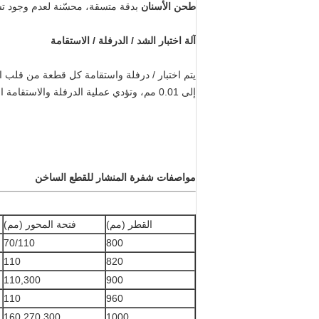
طحن الأسنان
بدقة متسقة، محسّنة لعدم وجود تشق
آلة اختبار الشد / الدرفلة / الاستقامة
يتم اختبار / درفلة واستقامة كل قطعة من قلب الص
إلى 0.01 مم، وتؤدي عملية الدرفلة والاستقامة المملوكة إلى أعلى دقة وأصغر انحراف جانبي.
مواصفات شفرة المنشار للقطع الساخن
القطر (مم)
فتحة المحور (مم)
70/110
800
110
820
110,300
900
110
960
160,270,300
1000