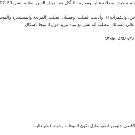
 جيدة، وصلابة عالية ومقاومة للتآكل عند طرف السن. صلابة السن 50-55HRC،
تستخدم لقطع مقاطع الصلب المدرفلة على الساخن، والكمرات H، وأنابيب الصلب، وقضبان الصلب (
صى خلوص قطع، تقليل تكون النتوءات وجودة قطع عالية.