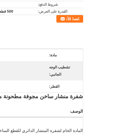
شروط الدفع:
القدرة على العرض:
500 قطعة/شهر
ﺎﺘﺼﻟ ﺍﻶﻧ
مادة:
تشطيب الوجه
الجانبي:
القطر:
شفرة منشار ساخن مجوفة مطحونة مقاس 1800 مم * 14 مم 45Mn2V لخط ال
الوصف