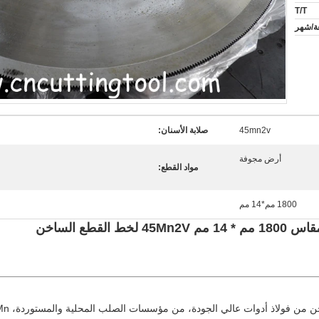
T/T
45mn2v
صلابة الأسنان:
أرض مجوفة
مواد القطع:
1800 مم*14 مم
قطع الساخن
المادة ا