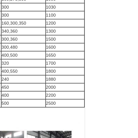
300
1030
300
1100
160,300,350
1200
340,360
1300
300,360
1500
300,480
1600
400,500
1650
320
1700
400,550
1800
240
1880
450
2000
400
2200
500
2500