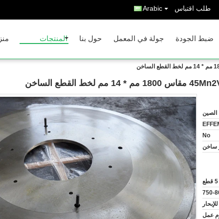
طلب اقتباس
Arabic
ضبط الجودة
جولة في المعمل
حول بنا
المنتجات
منز
الصين
EFFE
No
 ساخن
5 قطع
750-
لإبحار