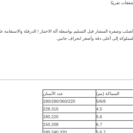
قات تقريبًا
لب وشفرة المنشار قبل التسليم بواسطة آلة الاختبار / الدرفلة والاستقامة عالية
السماكة (مم)
عدد الأسنان
180/280/360/220
5/6/8
228,315
4,5
180,220
5,6
150,208
6,7
180,240,320
5,6,7