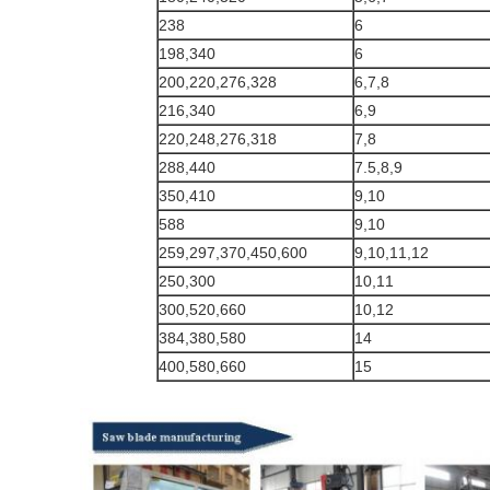
238
6
198,340
6
200,220,276,328
6,7,8
216,340
6,9
220,248,276,318
7,8
288,440
7.5,8,9
350,410
9,10
588
9,10
259,297,370,450,600
9,10,11,12
250,300
10,11
300,520,660
10,12
384,380,580
14
400,580,660
15