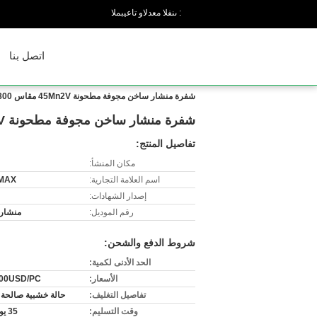
المبيعات والدعم الفنى :
اتصل بنا
شفرة منشار ساخن مجوفة مطحونة 45Mn2V مقاس 1800 مم * 14 مم لخط القطع الساخن
شفرة منشار ساخن مجوفة مطحونة 45Mn2V مقاس 1800 مم * 14 مم لخط القطع الساخن
تفاصيل المنتج:
مكان المنشأ:
اسم العلامة التجارية:
MAX
إصدار الشهادات:
رقم الموديل:
منشار
شروط الدفع والشحن:
الحد الأدنى لكمية:
الأسعار:
800USD/PC
تفاصيل التغليف:
حالة خشبية صالحة ل
وقت التسليم:
35 يوم عمل